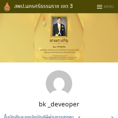
Skip
สพป.นครศรีธรรมราช เขต 3
MENU
to
content
bk _deveoper
ขึ้นบัญชีและยกเลิกบัญชีผู้ผ่านการสรรหา