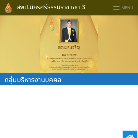
Skip
สพป.นครศรีธรรมราช เขต 3
MENU
to
content
กลุ่มบริหารงานบุคคล